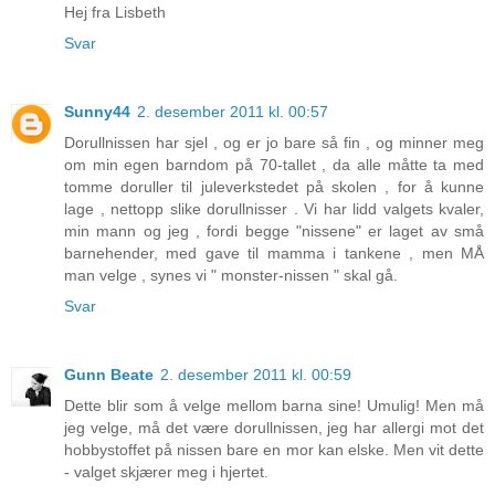
Hej fra Lisbeth
Svar
Sunny44
2. desember 2011 kl. 00:57
Dorullnissen har sjel , og er jo bare så fin , og minner meg
om min egen barndom på 70-tallet , da alle måtte ta med
tomme doruller til juleverkstedet på skolen , for å kunne
lage , nettopp slike dorullnisser . Vi har lidd valgets kvaler,
min mann og jeg , fordi begge "nissene" er laget av små
barnehender, med gave til mamma i tankene , men MÅ
man velge , synes vi " monster-nissen " skal gå.
Svar
Gunn Beate
2. desember 2011 kl. 00:59
Dette blir som å velge mellom barna sine! Umulig! Men må
jeg velge, må det være dorullnissen, jeg har allergi mot det
hobbystoffet på nissen bare en mor kan elske. Men vit dette
- valget skjærer meg i hjertet.