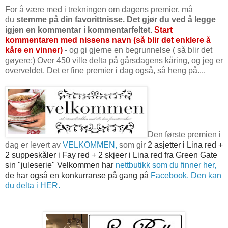
For å være med i trekningen om dagens premier, må
du
stemme på din favorittnisse. Det gjør du ved å legge
igjen en kommentar i kommentarfeltet
.
Start
kommentaren med nissens navn (så blir det enklere å
kåre en vinner)
- og gi gjerne en begrunnelse ( så blir det
gøyere;) Over 450 ville delta på gårsdagens kåring, og jeg er
overveldet. Det er fine premier i dag også, så heng på....
Den første premien i
dag er levert av
VELKOMMEN,
som gir
2 asjetter i Lina red +
2 suppeskåler i Fay red + 2 skjeer i Lina red fra
Green Gate
sin "juleserie"
Velkommen har
nettbutikk som du finner her,
de har også en konkurranse på gang på
Facebook. Den kan
du delta i HER.