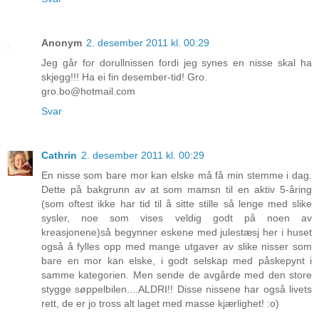
Anonym
2. desember 2011 kl. 00:29
Jeg går for dorullnissen fordi jeg synes en nisse skal ha
skjegg!!! Ha ei fin desember-tid! Gro.
gro.bo@hotmail.com
Svar
Cathrin
2. desember 2011 kl. 00:29
En nisse som bare mor kan elske må få min stemme i dag.
Dette på bakgrunn av at som mamsn til en aktiv 5-åring
(som oftest ikke har tid til å sitte stille så lenge med slike
sysler, noe som vises veldig godt på noen av
kreasjonene)så begynner eskene med julestæsj her i huset
også å fylles opp med mange utgaver av slike nisser som
bare en mor kan elske, i godt selskap med påskepynt i
samme kategorien. Men sende de avgårde med den store
stygge søppelbilen....ALDRI!! Disse nissene har også livets
rett, de er jo tross alt laget med masse kjærlighet! :o)