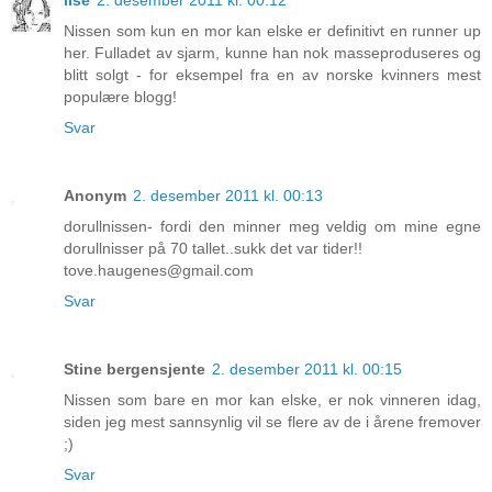
lise
2. desember 2011 kl. 00:12
Nissen som kun en mor kan elske er definitivt en runner up
her. Fulladet av sjarm, kunne han nok masseproduseres og
blitt solgt - for eksempel fra en av norske kvinners mest
populære blogg!
Svar
Anonym
2. desember 2011 kl. 00:13
dorullnissen- fordi den minner meg veldig om mine egne
dorullnisser på 70 tallet..sukk det var tider!!
tove.haugenes@gmail.com
Svar
Stine bergensjente
2. desember 2011 kl. 00:15
Nissen som bare en mor kan elske, er nok vinneren idag,
siden jeg mest sannsynlig vil se flere av de i årene fremover
;)
Svar