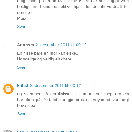
meg, mest på grunn av blikket! Ellers har nok begge vært
heldige med sine respektive hjem der de blir verdsatt for
den de er..
Maia
Svar
Anonym
2. desember 2011 kl. 00:12
En nisse bare en mor kan elske....
Udødelige og veldig elskbare!
Svar
krilist
2. desember 2011 kl. 00:12
eg stemmer på dorullnissen - han minner meg om ein
barndom på 70-talet der gjenbruk og nøysemd var høgt
heva ideal
Svar