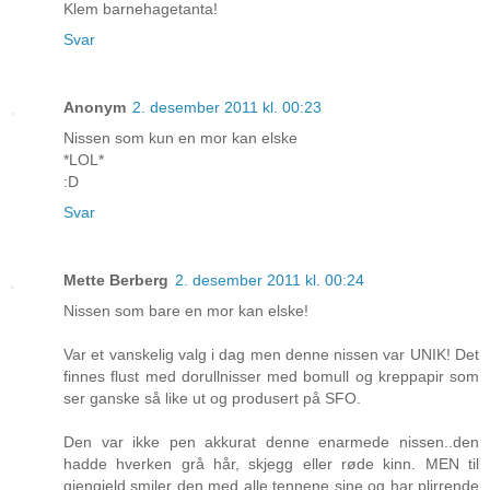
Klem barnehagetanta!
Svar
Anonym
2. desember 2011 kl. 00:23
Nissen som kun en mor kan elske
*LOL*
:D
Svar
Mette Berberg
2. desember 2011 kl. 00:24
Nissen som bare en mor kan elske!
Var et vanskelig valg i dag men denne nissen var UNIK! Det
finnes flust med dorullnisser med bomull og kreppapir som
ser ganske så like ut og produsert på SFO.
Den var ikke pen akkurat denne enarmede nissen..den
hadde hverken grå hår, skjegg eller røde kinn. MEN til
gjengjeld smiler den med alle tennene sine og har plirrende