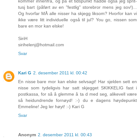
kommer innenfra, og på et tidspunkt hadde også jeg sprit-
tusj bart (påført av en "festlig" storebror mens jeg sov!)...
Og hvorfar MÅ alle nisser ha skjegg liksom? Hvorfor kan vi
ikke være litt individuelle også til jul? You go, nissen som
bare en mor kan elske!
SiriH
sirihelenj@hotmail.com
Svar
Kari G
2. desember 2011 kl. 00:42
En nisse bare mor kan elske selvsagt! Har sjelden sett en
nisse som tydeligvis har satt skjegget SKIKKELIG fast i
postkassa, for så å glemme å ta d med seg, alikevell være
så heidundrende fornøyd! :-) du e dagens høydepunkt
Emmeline! Jeg ler høyt! :-) Kari G
Svar
Anonym
2. desember 2011 kl. 00:43