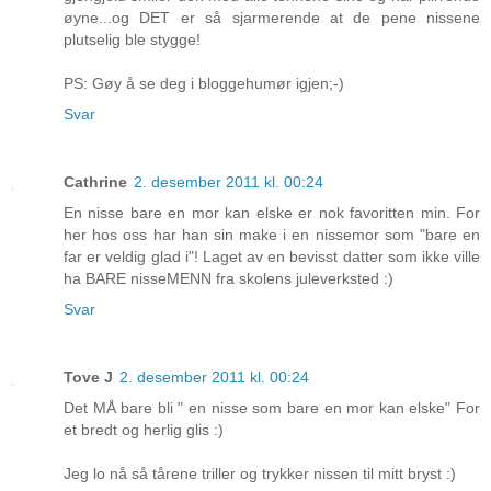
øyne...og DET er så sjarmerende at de pene nissene
plutselig ble stygge!
PS: Gøy å se deg i bloggehumør igjen;-)
Svar
Cathrine
2. desember 2011 kl. 00:24
En nisse bare en mor kan elske er nok favoritten min. For
her hos oss har han sin make i en nissemor som "bare en
far er veldig glad i"! Laget av en bevisst datter som ikke ville
ha BARE nisseMENN fra skolens juleverksted :)
Svar
Tove J
2. desember 2011 kl. 00:24
Det MÅ bare bli " en nisse som bare en mor kan elske" For
et bredt og herlig glis :)
Jeg lo nå så tårene triller og trykker nissen til mitt bryst :)