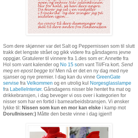
Som dere skjønner var det Salt og Peppernissen som til slutt
trakk det lengste strået og gikk videre fra gårsdagens jevne
oppgjør. Gratulerer til vinnere fra 1.des som er: Annette fra
Hol som vant kalender og
No 15 s
om vant Til/Fra kort.
Send
meg en epost begge to!
Men nå er det en ny dag med nye
sjanser og nye premier. I dag kan du vinne
GreenGate
servise
fra
Velkommen
og en utrolig kul
Norgesglasslampe
f
ra
LabelleInteriør.
Gårsdagens nisser ble hentet fra mat og
drikkebransjen, i dag beveger vi oss over i kategorien for
nisser som har en fortid i barnearbeidsbransjen. Vi ønsker
lykke til:
Nissen som kun en mor kan elske
i kamp mot
Dorullnissen:)
Måtte den beste vinne i dag igjen!!