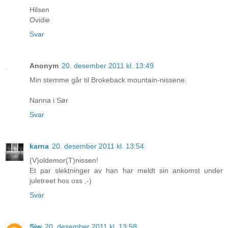
Hilsen
Ovidie
Svar
Anonym
20. desember 2011 kl. 13:49
Min stemme går til Brokeback mountain-nissene.
Nanna i Sør
Svar
karna
20. desember 2011 kl. 13:54
(V)oldemor(T)nissen!
Et par slektninger av han har meldt sin ankomst under
juletreet hos oss ,-)
Svar
Siw
20. desember 2011 kl. 13:58