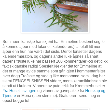
Som noen kanskje har skjønt har Emmeline bestemt seg for
å komme ajour med lukene i kalenderen:) Iallefall litt mer
ajour enn hun har vært i det siste. Derfor fortsetter dagens
kalendermaraton, og dagens andre luke åpnes så snart
dagens første luke har passert 100 kommentarer -og det gikk
faktisk ganske radig! Spesielt kjekt er det for Emmeline at
det er mange av de samme som går igjen i kommentarfeltet
hver dag:) Trofaste og stadig like morsomme, som i dag har
stemt FENGSELSNISSEN videre, mens keramikknissen ble
sendt ut i kulden. Vinnere av putetrekk fra Kremmerhuset er
Fra Huset i svingen
og vinner av gavepakke fra
Herskap og
Tjenere
er Mona (uten stemme). Gratulerer--send meg en
epost begge to!