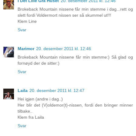
I Det Lille Grå Huset
20. desember 2011 kl. 12:46
Brokeback Mountain nissene får min stemme i dag...rett og
slett fordi Voldermort nissen ser så skummel ut!!!
Klem Line
Svar
Marimor
20. desember 2011 kl. 12:46
Brokeback Mountain nissene får min stemme:) Så glad og
fornøyd der de sitter:)
Svar
Laila
20. desember 2011 kl. 12:47
Hei igjen (andre i dag..)
Her blir det (V)oldemor(t)-nissen, fordi den bringer minner
tilbake..
Klem fra Laila
Svar