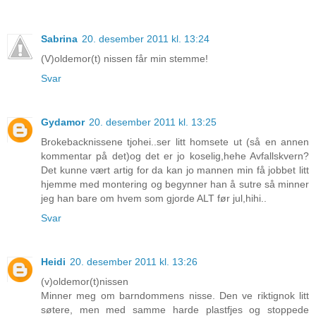
Sabrina
20. desember 2011 kl. 13:24
(V)oldemor(t) nissen får min stemme!
Svar
Gydamor
20. desember 2011 kl. 13:25
Brokebacknissene tjohei..ser litt homsete ut (så en annen
kommentar på det)og det er jo koselig,hehe Avfallskvern?
Det kunne vært artig for da kan jo mannen min få jobbet litt
hjemme med montering og begynner han å sutre så minner
jeg han bare om hvem som gjorde ALT før jul,hihi..
Svar
Heidi
20. desember 2011 kl. 13:26
(v)oldemor(t)nissen
Minner meg om barndommens nisse. Den ve riktignok litt
søtere, men med samme harde plastfjes og stoppede