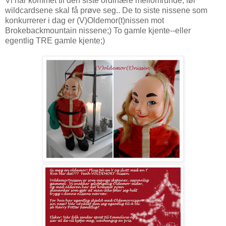
Vi har kommet til den siste ordinære mellomrunde, før
wildcardsene skal få prøve seg.. De to siste nissene som
konkurrerer i dag er (V)Oldemor(t)nissen mot
Brokebackmountain nissene;) To gamle kjente--eller
egentlig TRE gamle kjente;)