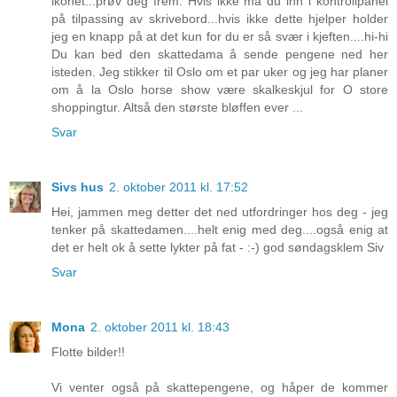
ikonet...prøv deg frem. Hvis ikke må du inn i kontrollpanel
på tilpassing av skrivebord...hvis ikke dette hjelper holder
jeg en knapp på at det kun for du er så svær i kjeften....hi-hi
Du kan bed den skattedama å sende pengene ned her
isteden. Jeg stikker til Oslo om et par uker og jeg har planer
om å la Oslo horse show være skalkeskjul for O store
shoppingtur. Altså den største bløffen ever ...
Svar
Sivs hus
2. oktober 2011 kl. 17:52
Hei, jammen meg detter det ned utfordringer hos deg - jeg
tenker på skattedamen....helt enig med deg....også enig at
det er helt ok å sette lykter på fat - :-) god søndagsklem Siv
Svar
Mona
2. oktober 2011 kl. 18:43
Flotte bilder!!
Vi venter også på skattepengene, og håper de kommer