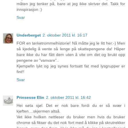
måten jeg tenker på, bare at jeg ikke skriver det. Takk for
innspirasjon :)
Svar
Underberget
2. oktober 2011 kl. 16:17
FOR en tørketrommelhistorie! Nå måtte jeg le litt her:-) Men
så kjedelig å vente så lenge på skattepengene da! Håper
bare ikke du har fått dem uten å vite om det og brukt opp
pengene av "vanvare"..
Kjempefin lykt og jeg synes fortsatt fat med lysgrupper er
fint!!
Svar
Prinsesse Elin
2. oktober 2011 kl. 16:42
Hei søta sjøl. Det er nok bare fordi du er så svær i
kjeften....skjermen altså.
Vet ikke hvilken nettleser du bruker men hvis du bruker
chrome så fikser du det nok fort med å klikke på skrutrekker