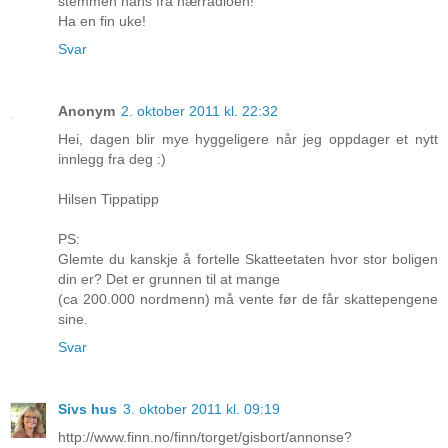
stemmen hans fra nærradioen!
Ha en fin uke!
Svar
Anonym
2. oktober 2011 kl. 22:32
Hei, dagen blir mye hyggeligere når jeg oppdager et nytt
innlegg fra deg :)
Hilsen Tippatipp
PS:
Glemte du kanskje å fortelle Skatteetaten hvor stor boligen
din er? Det er grunnen til at mange
(ca 200.000 nordmenn) må vente før de får skattepengene
sine.
Svar
Sivs hus
3. oktober 2011 kl. 09:19
http://www.finn.no/finn/torget/gisbort/annonse?