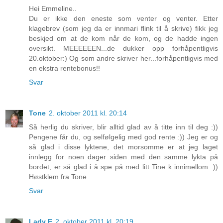
Hei Emmeline..
Du er ikke den eneste som venter og venter. Etter
klagebrev (som jeg da er innmari flink til å skrive) fikk jeg
beskjed om at de kom når de kom, og de hadde ingen
oversikt. MEEEEEEN...de dukker opp forhåpentligvis
20.oktober:) Og som andre skriver her...forhåpentligvis med
en ekstra rentebonus!!
Svar
Tone
2. oktober 2011 kl. 20:14
Så herlig du skriver, blir alltid glad av å titte inn til deg :))
Pengene får du, og selfølgelig med god rente :)) Jeg er og
så glad i disse lyktene, det morsomme er at jeg laget
innlegg for noen dager siden med den samme lykta på
bordet, er så glad i å spe på med litt Tine k innimellom :))
Høstklem fra Tone
Svar
Lady E
2. oktober 2011 kl. 20:19