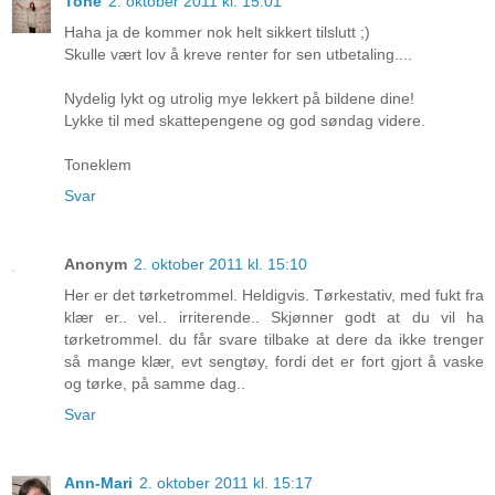
Tone
2. oktober 2011 kl. 15:01
Haha ja de kommer nok helt sikkert tilslutt ;)
Skulle vært lov å kreve renter for sen utbetaling....
Nydelig lykt og utrolig mye lekkert på bildene dine!
Lykke til med skattepengene og god søndag videre.
Toneklem
Svar
Anonym
2. oktober 2011 kl. 15:10
Her er det tørketrommel. Heldigvis. Tørkestativ, med fukt fra
klær er.. vel.. irriterende.. Skjønner godt at du vil ha
tørketrommel. du får svare tilbake at dere da ikke trenger
så mange klær, evt sengtøy, fordi det er fort gjort å vaske
og tørke, på samme dag..
Svar
Ann-Mari
2. oktober 2011 kl. 15:17