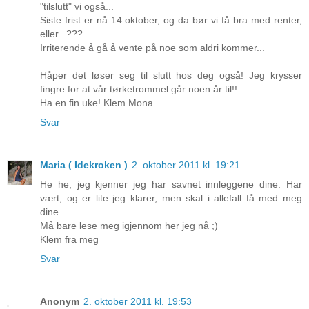
"tilslutt" vi også...
Siste frist er nå 14.oktober, og da bør vi få bra med renter,
eller...???
Irriterende å gå å vente på noe som aldri kommer...
Håper det løser seg til slutt hos deg også! Jeg krysser
fingre for at vår tørketrommel går noen år til!!
Ha en fin uke! Klem Mona
Svar
Maria ( Idekroken )
2. oktober 2011 kl. 19:21
He he, jeg kjenner jeg har savnet innleggene dine. Har
vært, og er lite jeg klarer, men skal i allefall få med meg
dine.
Må bare lese meg igjennom her jeg nå ;)
Klem fra meg
Svar
Anonym
2. oktober 2011 kl. 19:53