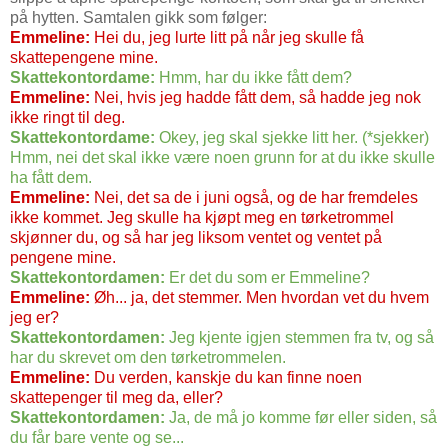
på hytten. Samtalen gikk som følger:
Emmeline:
Hei du, jeg lurte litt på når jeg skulle få
skattepengene mine.
Skattekontordame:
Hmm, har du ikke fått dem?
Emmeline:
Nei, hvis jeg hadde fått dem, så hadde jeg nok
ikke ringt til deg.
Skattekontordame:
Okey, jeg skal sjekke litt her. (*sjekker)
Hmm, nei det skal ikke være noen grunn for at du ikke skulle
ha fått dem.
Emmeline:
Nei, det sa de i juni også, og de har fremdeles
ikke kommet. Jeg skulle ha kjøpt meg en tørketrommel
skjønner du, og så har jeg liksom ventet og ventet på
pengene mine.
Skattekontordamen:
Er det du som er Emmeline?
Emmeline:
Øh... ja, det stemmer. Men hvordan vet du hvem
jeg er?
Skattekontordamen:
Jeg kjente igjen stemmen fra tv, og så
har du skrevet om den tørketrommelen.
Emmeline:
Du verden, kanskje du kan finne noen
skattepenger til meg da, eller?
Skattekontordamen:
Ja, de må jo komme før eller siden, så
du får bare vente og se...