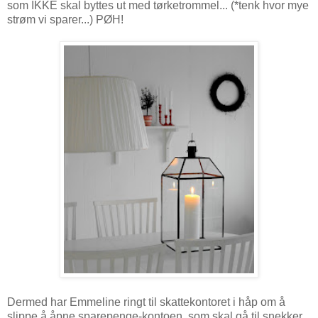
som IKKE skal byttes ut med tørketrommel... (*tenk hvor mye
strøm vi sparer...) PØH!
Dermed har Emmeline ringt til skattekontoret i håp om å
slippe å åpne sparepenge-kontoen, som skal gå til snekker