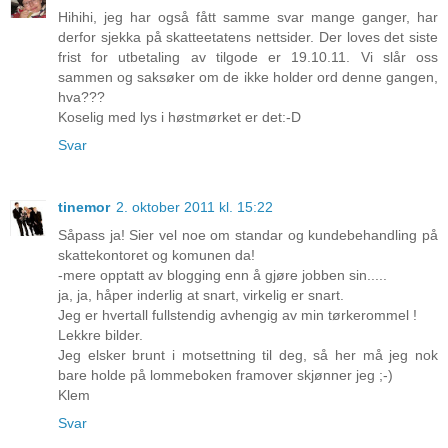
Hihihi, jeg har også fått samme svar mange ganger, har
derfor sjekka på skatteetatens nettsider. Der loves det siste
frist for utbetaling av tilgode er 19.10.11. Vi slår oss
sammen og saksøker om de ikke holder ord denne gangen,
hva???
Koselig med lys i høstmørket er det:-D
Svar
tinemor
2. oktober 2011 kl. 15:22
Såpass ja! Sier vel noe om standar og kundebehandling på
skattekontoret og komunen da!
-mere opptatt av blogging enn å gjøre jobben sin.....
ja, ja, håper inderlig at snart, virkelig er snart.
Jeg er hvertall fullstendig avhengig av min tørkerommel !
Lekkre bilder.
Jeg elsker brunt i motsettning til deg, så her må jeg nok
bare holde på lommeboken framover skjønner jeg ;-)
Klem
Svar