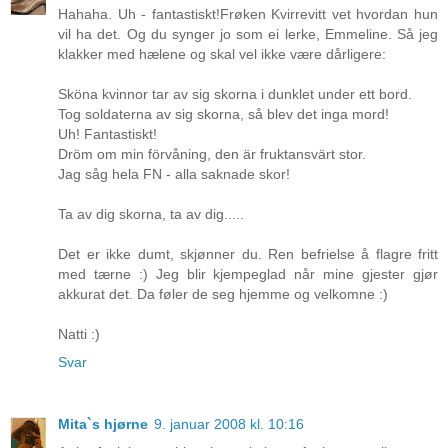
Hahaha. Uh - fantastiskt!Frøken Kvirrevitt vet hvordan hun
vil ha det. Og du synger jo som ei lerke, Emmeline. Så jeg
klakker med hælene og skal vel ikke være dårligere:
Sköna kvinnor tar av sig skorna i dunklet under ett bord.
Tog soldaterna av sig skorna, så blev det inga mord!
Uh! Fantastiskt!
Dröm om min förvåning, den är fruktansvärt stor.
Jag såg hela FN - alla saknade skor!
Ta av dig skorna, ta av dig.....
Det er ikke dumt, skjønner du. Ren befrielse å flagre fritt
med tærne :) Jeg blir kjempeglad når mine gjester gjør
akkurat det. Da føler de seg hjemme og velkomne :)
Natti :)
Svar
Mita`s hjørne
9. januar 2008 kl. 10:16