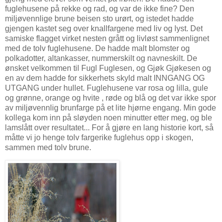
fuglehusene på rekke og rad, og var de ikke fine? Den
miljøvennlige brune beisen sto urørt, og istedet hadde
gjengen kastet seg over knallfargene med liv og lyst. Det
samiske flagget virket nesten grått og livløst sammenlignet
med de tolv fuglehusene. De hadde malt blomster og
polkadotter, altankasser, nummerskilt og navneskilt. De
ønsket velkommen til Fugl Fuglesen, og Gjøk Gjøkesen og
en av dem hadde for sikkerhets skyld malt INNGANG OG
UTGANG under hullet. Fuglehusene var rosa og lilla, gule
og grønne, orange og hvite , røde og blå og det var ikke spor
av miljøvennlig brunfarge på et lite hjørne engang. Min gode
kollega kom inn på sløyden noen minutter etter meg, og ble
lamslått over resultatet... For å gjøre en lang historie kort, så
måtte vi jo henge tolv fargerike fuglehus opp i skogen,
sammen med tolv brune.