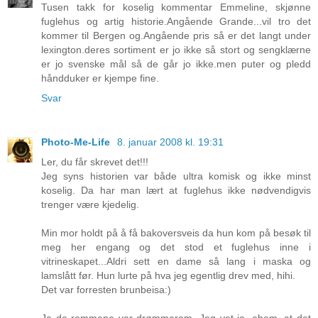
Tusen takk for koselig kommentar Emmeline, skjønne
fuglehus og artig historie.Angående Grande...vil tro det
kommer til Bergen og.Angående pris så er det langt under
lexington.deres sortiment er jo ikke så stort og sengklærne
er jo svenske mål så de går jo ikke.men puter og pledd
håndduker er kjempe fine.
Svar
Photo-Me-Life
8. januar 2008 kl. 19:31
Ler, du får skrevet det!!!
Jeg syns historien var både ultra komisk og ikke minst
koselig. Da har man lært at fuglehus ikke nødvendigvis
trenger være kjedelig.
Min mor holdt på å få bakoversveis da hun kom på besøk til
meg her engang og det stod et fuglehus inne i
vitrineskapet...Aldri sett en dame så lang i maska og
lamslått før. Hun lurte på hva jeg egentlig drev med, hihi.
Det var forresten brunbeisa:)