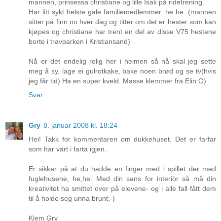
mannen, prinsessa christiane og lille Isak på ridetrening.
Har litt sykt helste gale familiemedlemmer. he he. (mannen
sitter på finn.no hver dag og titter om det er hester som kan
kjøpes og christiane har trent en del av disse V75 hestene
borte i travparken i Kristiansand)
Nå er det endelig rolig her i heimen så nå skal jeg sette
meg å sy, lage ei gulrotkake, bake noen brød og se tv(hvis
jeg får tid) Ha en super kveld. Masse klemmer fra Elin:O)
Svar
Gry
8. januar 2008 kl. 18:24
Hei! Takk for kommentaren om dukkehuset. Det er farfar
som har värt i farta igjen.
Er sikker på at du hadde en finger med i spillet der med
fuglehusene, he,he. Med din sans for interiör så må din
kreativitet ha smittet over på elevene- og i alle fall fått dem
til å holde seg unna brunt;-)
Klem Gry