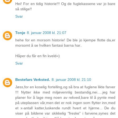
Hei! For en tidig historie!!! Og de fuglekassene var jo bare
så stilige!!
Svar
Tonje
8. januar 2008 kl. 21:07
hehe for en morsom historie! De ble jo kjempe flotte da,er
morsomt å se hvilken fantasi barna har..
Håper du får en fin kveld=)
Svar
Bestefars Verksted.
8. januar 2008 kl. 21:10
Jøss,for en koselig fortelling,og så bra at fuglene likte farver
!!! Nytter ikke med miljøvennlig bestandig,nei.....jeg har
planer for å lage meg noen av rekved,bare til å pynte med
på uteplassen vår,men det er nok ingen som flytter inn,med
et x-antall katter,luskende rundt hvert et hjørne... De du
viser på bildene var skikkelig "freske" i farvene,synes det