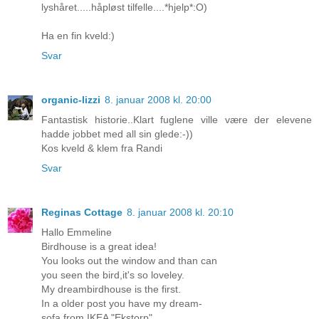
lyshåret.....håpløst tilfelle....*hjelp*:O)
Ha en fin kveld:)
Svar
organic-lizzi
8. januar 2008 kl. 20:00
Fantastisk historie..Klart fuglene ville være der elevene
hadde jobbet med all sin glede:-))
Kos kveld & klem fra Randi
Svar
Reginas Cottage
8. januar 2008 kl. 20:10
Hallo Emmeline
Birdhouse is a great idea!
You looks out the window and than can
you seen the bird,it's so loveley.
My dreambirdhouse is the first.
In a older post you have my dream-
sofa from IKEA "Ekstorp".