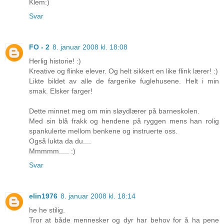
Klem:)
Svar
FO - 2
8. januar 2008 kl. 18:08
Herlig historie! :)
Kreative og flinke elever. Og helt sikkert en like flink lærer! :)
Likte bildet av alle de fargerike fuglehusene. Helt i min
smak. Elsker farger!
Dette minnet meg om min sløydlærer på barneskolen.
Med sin blå frakk og hendene på ryggen mens han rolig
spankulerte mellom benkene og instruerte oss.
Også lukta da du....
Mmmmm..... :)
Svar
elin1976
8. januar 2008 kl. 18:14
he he stilig.
Tror at både mennesker og dyr har behov for å ha pene