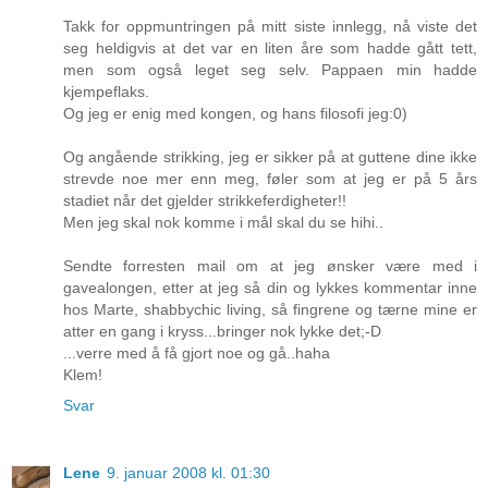
Takk for oppmuntringen på mitt siste innlegg, nå viste det
seg heldigvis at det var en liten åre som hadde gått tett,
men som også leget seg selv. Pappaen min hadde
kjempeflaks.
Og jeg er enig med kongen, og hans filosofi jeg:0)
Og angående strikking, jeg er sikker på at guttene dine ikke
strevde noe mer enn meg, føler som at jeg er på 5 års
stadiet når det gjelder strikkeferdigheter!!
Men jeg skal nok komme i mål skal du se hihi..
Sendte forresten mail om at jeg ønsker være med i
gavealongen, etter at jeg så din og lykkes kommentar inne
hos Marte, shabbychic living, så fingrene og tærne mine er
atter en gang i kryss...bringer nok lykke det;-D
...verre med å få gjort noe og gå..haha
Klem!
Svar
Lene
9. januar 2008 kl. 01:30