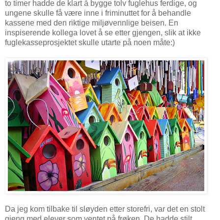
to timer hadde de klart å bygge tolv fuglehus ferdige, og
ungene skulle få være inne i friminuttet for å behandle
kassene med den riktige miljøvennlige beisen. En
inspiserende kollega lovet å se etter gjengen, slik at ikke
fuglekasseprosjektet skulle utarte på noen måte:)
Da jeg kom tilbake til sløyden etter storefri, var det en stolt
gjeng med elever som ventet på frøken. De hadde stilt