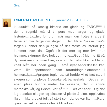
Svar
ESMERALDAS HJERTE
8. januar 2008 kl. 19:02
kuuuuult!!! så koselig historie om glede og FARGE!!!! i
denne regntid må vi til pers med farger og glade
historier....Ja...hvorfor brunt når man kan frotse i farger?
Rosa er min farge om dagen.....Den klare "passe rosa"-
fargen:)...finner den jo også på det meste av interiør jeg
kommer over, da....Også blir det mer og mer hvitt her
hjemme, skjønner ikke helt det, hehe....Godt å kjenne litt på
dynamikken i det man liker, selv om det f.eks ikke blir lilla og
knall blått her noen gang.... små nyanse-forskjeller kan
være like spennende som forandrings-elementer i
heimen..jaja....Apropos fuglehus, så hadde vi et fast sted i
skogen som vi pleide å besøke på barneskolen..Det var en
åpen plass hundre meter fra kassene, der vi spiste
matpakka vår, og liksom "var på tur"...Det var tider....Og sist
jeg besøkte skogen og plassen vi pleide å sitte, opplevdes
liksom ikke arealet fullt så stort som da jeg var liten.....Rare
greier, er vel det som kalles å bli voksen....