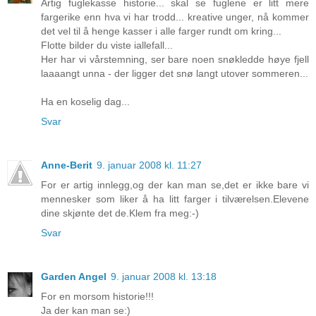
Artig fuglekasse historie... skal se fuglene er litt mere
fargerike enn hva vi har trodd... kreative unger, nå kommer
det vel til å henge kasser i alle farger rundt om kring...
Flotte bilder du viste iallefall...
Her har vi vårstemning, ser bare noen snøkledde høye fjell
laaaangt unna - der ligger det snø langt utover sommeren...
Ha en koselig dag...
Svar
Anne-Berit
9. januar 2008 kl. 11:27
For er artig innlegg,og der kan man se,det er ikke bare vi
mennesker som liker å ha litt farger i tilværelsen.Elevene
dine skjønte det de.Klem fra meg:-)
Svar
Garden Angel
9. januar 2008 kl. 13:18
For en morsom historie!!!
Ja der kan man se:)