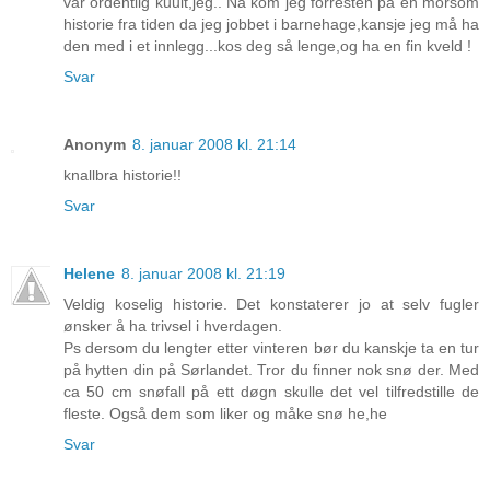
var ordentlig kuult,jeg.. Nå kom jeg forresten på en morsom
historie fra tiden da jeg jobbet i barnehage,kansje jeg må ha
den med i et innlegg...kos deg så lenge,og ha en fin kveld !
Svar
Anonym
8. januar 2008 kl. 21:14
knallbra historie!!
Svar
Helene
8. januar 2008 kl. 21:19
Veldig koselig historie. Det konstaterer jo at selv fugler
ønsker å ha trivsel i hverdagen.
Ps dersom du lengter etter vinteren bør du kanskje ta en tur
på hytten din på Sørlandet. Tror du finner nok snø der. Med
ca 50 cm snøfall på ett døgn skulle det vel tilfredstille de
fleste. Også dem som liker og måke snø he,he
Svar