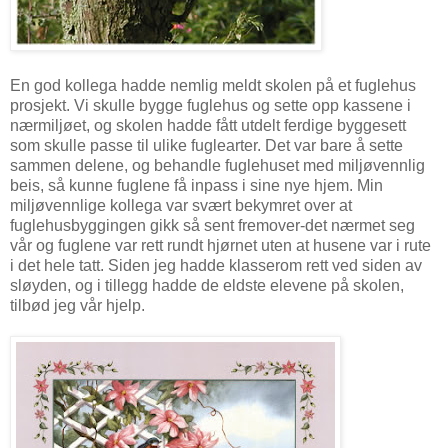
En god kollega hadde nemlig meldt skolen på et fuglehus
prosjekt. Vi skulle bygge fuglehus og sette opp kassene i
nærmiljøet, og skolen hadde fått utdelt ferdige byggesett
som skulle passe til ulike fuglearter. Det var bare å sette
sammen delene, og behandle fuglehuset med miljøvennlig
beis, så kunne fuglene få inpass i sine nye hjem. Min
miljøvennlige kollega var svært bekymret over at
fuglehusbyggingen gikk så sent fremover-det nærmet seg
vår og fuglene var rett rundt hjørnet uten at husene var i rute
i det hele tatt. Siden jeg hadde klasserom rett ved siden av
sløyden, og i tillegg hadde de eldste elevene på skolen,
tilbød jeg vår hjelp.