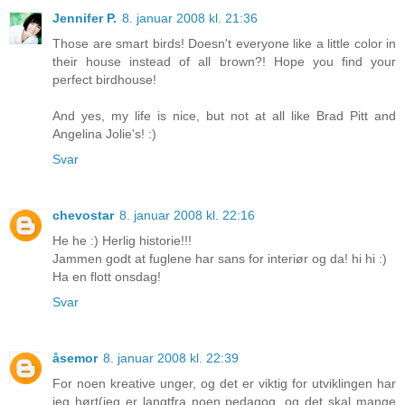
Jennifer P.
8. januar 2008 kl. 21:36
Those are smart birds! Doesn't everyone like a little color in
their house instead of all brown?! Hope you find your
perfect birdhouse!
And yes, my life is nice, but not at all like Brad Pitt and
Angelina Jolie's! :)
Svar
chevostar
8. januar 2008 kl. 22:16
He he :) Herlig historie!!!
Jammen godt at fuglene har sans for interiør og da! hi hi :)
Ha en flott onsdag!
Svar
åsemor
8. januar 2008 kl. 22:39
For noen kreative unger, og det er viktig for utviklingen har
jeg hørt(jeg er langtfra noen pedagog, og det skal mange