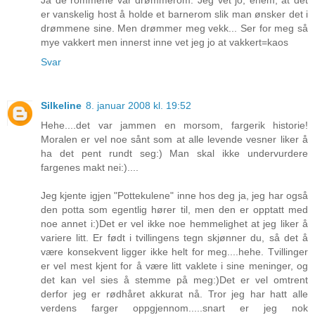
Ja de rommene var drømmerom. Jeg vet jo, ehem, at det
er vanskelig host å holde et barnerom slik man ønsker det i
drømmene sine. Men drømmer meg vekk... Ser for meg så
mye vakkert men innerst inne vet jeg jo at vakkert=kaos
Svar
Silkeline
8. januar 2008 kl. 19:52
Hehe....det var jammen en morsom, fargerik historie!
Moralen er vel noe sånt som at alle levende vesner liker å
ha det pent rundt seg:) Man skal ikke undervurdere
fargenes makt nei:)....
Jeg kjente igjen "Pottekulene" inne hos deg ja, jeg har også
den potta som egentlig hører til, men den er opptatt med
noe annet i:)Det er vel ikke noe hemmelighet at jeg liker å
variere litt. Er født i tvillingens tegn skjønner du, så det å
være konsekvent ligger ikke helt for meg....hehe. Tvillinger
er vel mest kjent for å være litt vaklete i sine meninger, og
det kan vel sies å stemme på meg:)Det er vel omtrent
derfor jeg er rødhåret akkurat nå. Tror jeg har hatt alle
verdens farger oppgjennom.....snart er jeg nok