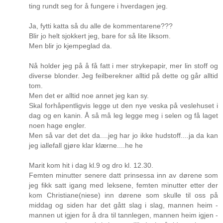
ting rundt seg for å fungere i hverdagen jeg.
Ja, fytti katta så du alle de kommentarene???
Blir jo helt sjokkert jeg, bare for så lite liksom.
Men blir jo kjempeglad da.
Nå holder jeg på å få fatt i mer strykepapir, mer lin stoff og
diverse blonder. Jeg feilberekner alltid på dette og går alltid
tom.
Men det er alltid noe annet jeg kan sy.
Skal forhåpentligvis legge ut den nye veska på veslehuset i
dag og en kanin. Å så må leg legge meg i selen og få laget
noen hage engler.
Men så var det det da....jeg har jo ikke hudstoff....ja da kan
jeg iallefall gjøre klar klærne....he he
Marit kom hit i dag kl.9 og dro kl. 12.30.
Femten minutter senere datt prinsessa inn av dørene som
jeg fikk satt igang med leksene, femten minutter etter der
kom Christiane(niese) inn dørene som skulle til oss på
middag og siden har det gått slag i slag, mannen heim -
mannen ut igjen for å dra til tannlegen, mannen heim igjen -