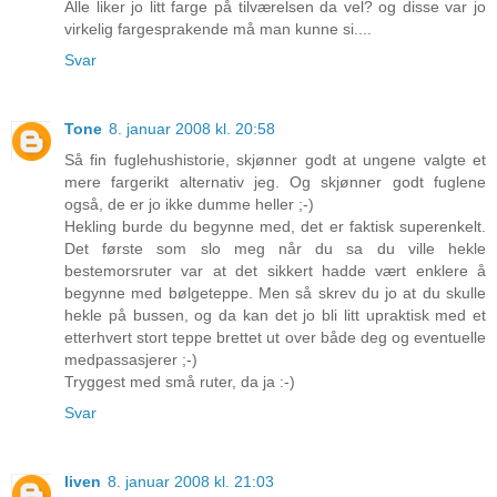
Alle liker jo litt farge på tilværelsen da vel? og disse var jo
virkelig fargesprakende må man kunne si....
Svar
Tone
8. januar 2008 kl. 20:58
Så fin fuglehushistorie, skjønner godt at ungene valgte et
mere fargerikt alternativ jeg. Og skjønner godt fuglene
også, de er jo ikke dumme heller ;-)
Hekling burde du begynne med, det er faktisk superenkelt.
Det første som slo meg når du sa du ville hekle
bestemorsruter var at det sikkert hadde vært enklere å
begynne med bølgeteppe. Men så skrev du jo at du skulle
hekle på bussen, og da kan det jo bli litt upraktisk med et
etterhvert stort teppe brettet ut over både deg og eventuelle
medpassasjerer ;-)
Tryggest med små ruter, da ja :-)
Svar
liven
8. januar 2008 kl. 21:03