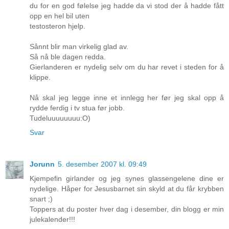
du for en god følelse jeg hadde da vi stod der å hadde fått
opp en hel bil uten
testosteron hjelp.
Sånnt blir man virkelig glad av.
Så nå ble dagen redda.
Gierlanderen er nydelig selv om du har revet i steden for å
klippe.
Nå skal jeg legge inne et innlegg her før jeg skal opp å
rydde ferdig i tv stua før jobb.
Tudeluuuuuuuu:O)
Svar
Jorunn
5. desember 2007 kl. 09:49
Kjempefin girlander og jeg synes glassengelene dine er
nydelige. Håper for Jesusbarnet sin skyld at du får krybben
snart ;)
Toppers at du poster hver dag i desember, din blogg er min
julekalender!!!