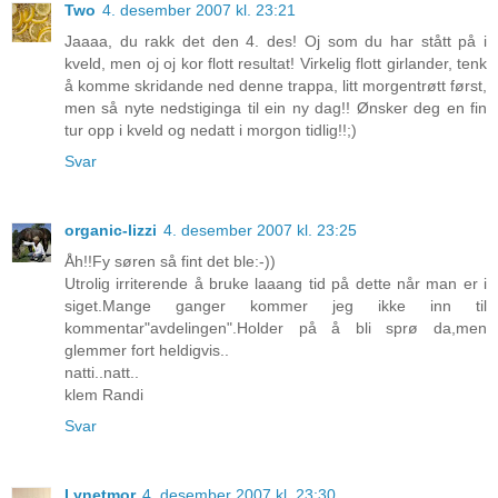
Two
4. desember 2007 kl. 23:21
Jaaaa, du rakk det den 4. des! Oj som du har stått på i
kveld, men oj oj kor flott resultat! Virkelig flott girlander, tenk
å komme skridande ned denne trappa, litt morgentrøtt først,
men så nyte nedstiginga til ein ny dag!! Ønsker deg en fin
tur opp i kveld og nedatt i morgon tidlig!!;)
Svar
organic-lizzi
4. desember 2007 kl. 23:25
Åh!!Fy søren så fint det ble:-))
Utrolig irriterende å bruke laaang tid på dette når man er i
siget.Mange ganger kommer jeg ikke inn til
kommentar"avdelingen".Holder på å bli sprø da,men
glemmer fort heldigvis..
natti..natt..
klem Randi
Svar
Lynetmor
4. desember 2007 kl. 23:30