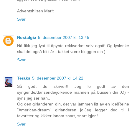
Adventshilsen Marit
Svar
Nostalgia
5. desember 2007 kl. 13:45
Nå fikk jeg lyst til åpynte rekkverket selv også! Og lyslenke
skal det også bli i år - takket være bloggen din:)
Svar
Teraks
5. desember 2007 kl. 14:22
Så godt du skriver!! Jeg lo godt av den
syngende/dansende/joikende mannen på bussen din ;O) -
syns jeg ser han..
Og den girlanderen din, det var jammen litt av en idé!Reine
"American-dream" girlanderen jo!Jeg legger deg til i
favoritter og kikker innom snart, snart igjen!
Svar