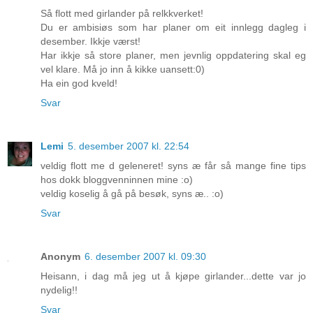
Så flott med girlander på relkkverket!
Du er ambisiøs som har planer om eit innlegg dagleg i
desember. Ikkje værst!
Har ikkje så store planer, men jevnlig oppdatering skal eg
vel klare. Må jo inn å kikke uansett:0)
Ha ein god kveld!
Svar
Lemi
5. desember 2007 kl. 22:54
veldig flott me d geleneret! syns æ får så mange fine tips
hos dokk bloggvenninnen mine :o)
veldig koselig å gå på besøk, syns æ.. :o)
Svar
Anonym
6. desember 2007 kl. 09:30
Heisann, i dag må jeg ut å kjøpe girlander...dette var jo
nydelig!!
Svar