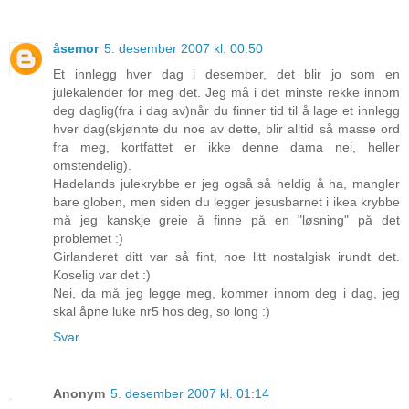
åsemor
5. desember 2007 kl. 00:50
Et innlegg hver dag i desember, det blir jo som en
julekalender for meg det. Jeg må i det minste rekke innom
deg daglig(fra i dag av)når du finner tid til å lage et innlegg
hver dag(skjønnte du noe av dette, blir alltid så masse ord
fra meg, kortfattet er ikke denne dama nei, heller
omstendelig).
Hadelands julekrybbe er jeg også så heldig å ha, mangler
bare globen, men siden du legger jesusbarnet i ikea krybbe
må jeg kanskje greie å finne på en "løsning" på det
problemet :)
Girlanderet ditt var så fint, noe litt nostalgisk irundt det.
Koselig var det :)
Nei, da må jeg legge meg, kommer innom deg i dag, jeg
skal åpne luke nr5 hos deg, so long :)
Svar
Anonym
5. desember 2007 kl. 01:14