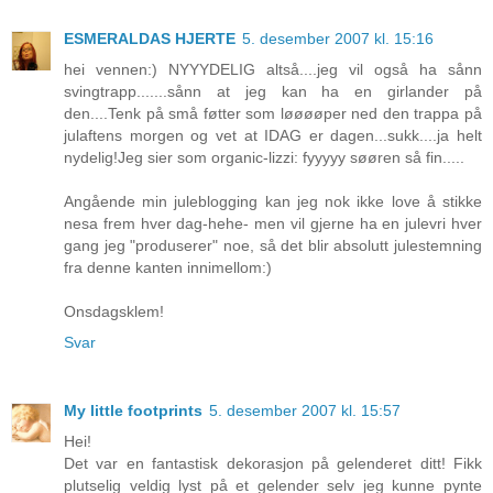
ESMERALDAS HJERTE
5. desember 2007 kl. 15:16
hei vennen:) NYYYDELIG altså....jeg vil også ha sånn
svingtrapp.......sånn at jeg kan ha en girlander på
den....Tenk på små føtter som løøøøper ned den trappa på
julaftens morgen og vet at IDAG er dagen...sukk....ja helt
nydelig!Jeg sier som organic-lizzi: fyyyyy søøren så fin.....
Angående min juleblogging kan jeg nok ikke love å stikke
nesa frem hver dag-hehe- men vil gjerne ha en julevri hver
gang jeg "produserer" noe, så det blir absolutt julestemning
fra denne kanten innimellom:)
Onsdagsklem!
Svar
My little footprints
5. desember 2007 kl. 15:57
Hei!
Det var en fantastisk dekorasjon på gelenderet ditt! Fikk
plutselig veldig lyst på et gelender selv jeg kunne pynte