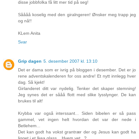
disse jobbfolka få litt mer tid på seg!
Såååå koselig med den giralngeren! Ønsker meg trapp jeg
og nå!!
KLem Anita
Svar
Grip dagen
5. desember 2007 kl. 13:10
Det er dama som er ivrig på bloggen i desember. Det er jo
rene adventskalenderen for oss andre! Et nytt innlegg hver
dag. Så kjekt!
Girlanderet ditt var nydelig. Tenker det skaper stemning!
Jeg synes det er sååå flott med slike lysslynger. De kan
brukes til alt!
Krybba var også interssant... Siden bibelen er så pass
gammel, vet ingen helt hvordan det var der nede i
Betlehem...
Det kan godt ha vokst grantrær der og Jesus kan godt ha
ligget i et Ikea glass... Hvem vet...?