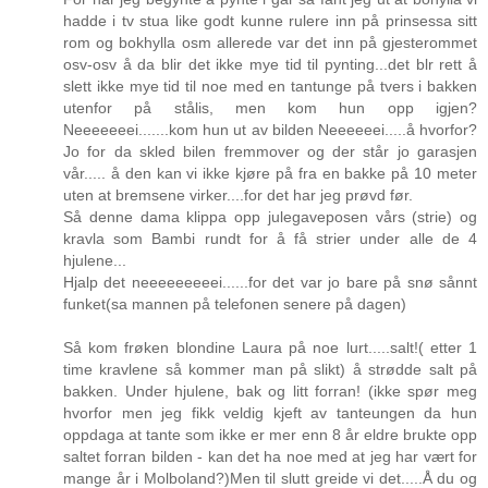
hadde i tv stua like godt kunne rulere inn på prinsessa sitt
rom og bokhylla osm allerede var det inn på gjesterommet
osv-osv å da blir det ikke mye tid til pynting...det blr rett å
slett ikke mye tid til noe med en tantunge på tvers i bakken
utenfor på stålis, men kom hun opp igjen?
Neeeeeeei.......kom hun ut av bilden Neeeeeei.....å hvorfor?
Jo for da skled bilen fremmover og der står jo garasjen
vår..... å den kan vi ikke kjøre på fra en bakke på 10 meter
uten at bremsene virker....for det har jeg prøvd før.
Så denne dama klippa opp julegaveposen vårs (strie) og
kravla som Bambi rundt for å få strier under alle de 4
hjulene...
Hjalp det neeeeeeeeei......for det var jo bare på snø sånnt
funket(sa mannen på telefonen senere på dagen)
Så kom frøken blondine Laura på noe lurt.....salt!( etter 1
time kravlene så kommer man på slikt) å strødde salt på
bakken. Under hjulene, bak og litt forran! (ikke spør meg
hvorfor men jeg fikk veldig kjeft av tanteungen da hun
oppdaga at tante som ikke er mer enn 8 år eldre brukte opp
saltet forran bilden - kan det ha noe med at jeg har vært for
mange år i Molboland?)Men til slutt greide vi det.....Å du og