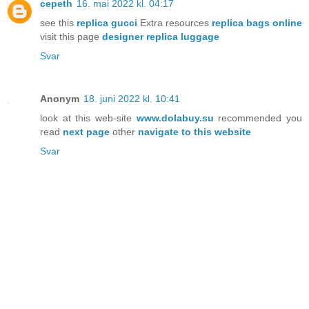
cepeth
16. mai 2022 kl. 04:17
see this
replica gucci
Extra resources
replica bags online
visit this page
designer replica luggage
Svar
Anonym
18. juni 2022 kl. 10:41
look at this web-site
www.dolabuy.su
recommended you
read
next page
other
navigate to this website
Svar