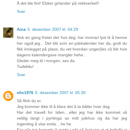
Å det ble fint! Elsker girlander på rekkverket!!
Svar
Aina
5. desember 2007 kl. 04:29
Nok en gang frister det hos deg, har innmari lyst til å herme
her også jeg... Det blir som en julekalender her da, godt du
fikk innlegget på plass, du vet hvordan unger(les vi) blir hvis
dagens kalendergave mangler hehe..
Gleder meg til i morgen, ses da.
Tudelidu!
Svar
elin1976
5. desember 2007 kl. 05:30
Så flink du er.
Jeg kommer ikke til å klare det å ta bilder hver dag.
Har det travelt for tiden....eller jeg har ikke kommet så
veldig langt i pyntinga av mitt julehus og da har jeg
ingenting å vise enda....he he.
For når jeg begynte å pynte i går så fant jeg ut at bohylla vi