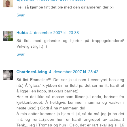
Hei, så kjempe fint det ble med den girlanderen der :-)
Svar
Hulda
4. desember 2007 kl. 23:38
Så flott med girlander og hjerter på trappegelenderet!
Virkelig stilig! :) :)
Svar
ChatrinesLiving
4. desember 2007 kl. 23:42
Så fint Emmeline!!! Det ser jo ut som i eventyret hos deg
nå:) Å "glass" krybben din er flott! jo, det ser nu litt hardt ut
å ligge i en kopp, stakkars barnet;)
Her er det ikke så masse som likner jul enda, bortsett fra
kjøkkenbordet. Å heldigvis kommer mamma og vasker i
neste uke:):) Godt å ha mammaer, du!
Å min datter kommer jo hjem til jul, så da må jeg jo ha det
fint, og rent...(siden hun er hardt angrepet av astma..)
Tenk,.. jeg i Tromsø og hun i Oslo, det er rart skal jeg si. 16