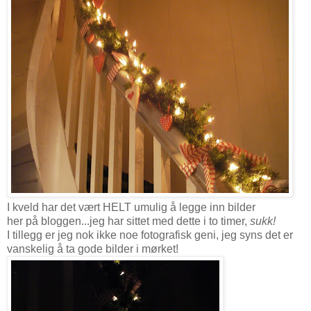
I kveld har det vært HELT umulig å legge inn bilder
her på bloggen...jeg har sittet med dette i to timer,
sukk!
I tillegg er jeg nok ikke noe fotografisk geni, jeg syns det er
vanskelig å ta gode bilder i mørket!