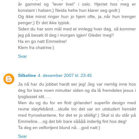
år gammel og "lever livet" i oslo. Hjertet hos meg er
konstant i halsen;) Neida hehe hun klarer seg godt:)
Og ikke minst ringer hun jo hjem ofte, ja..når hun trenger
penger;) Er det ikke typisk.
Siden du har som mål med et innlegg hver dag, så kommer
jeg på besøk til deg i morgen igjen! Gleder meg!!
Ha en go natt Emmeline!
Klem fra chatrine:)
Svar
Silkeline
4. desember 2007 kl. 23:45
Ja nå har du jobbet hardt ser jeg! Jeg var nemlig inne hos
deg for bare noen minutter siden og da lå fremdeles jesus i
lysglasset sitt.....
Men du og du for en flott girlander! superfin design med
revne sløyfebånd....skulle tro det var en utstudert hensikt
med frynsekantene, for det er jo stiiiilig!:) Skal si du står på
Emmeline....og det blir bare såååå inderlig fint hos deg!
Ta deg en velfortjent blund nå....god natt:)
Svar